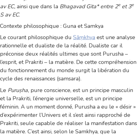
e
e
av EC,
ainsi que dans la
Bhagavad Gita* entre 2
et 3
S av EC
.
Contexte philosophique : Guna et Samkya
Le courant philosophique du
Sāṃkhya
est une analyse
rationnelle et dualiste de la réalité. Dualiste car il
préconise deux réalités ultimes que sont Purusha –
l’esprit, et Prakriti – la matière. De cette compréhension
du fonctionnement du monde surgit la libération du
cycle des renaissances (samsara).
Le
Puruṣha,
pure conscience, est un principe masculin
et la Prakriti, l’énergie universelle, est un principe
féminin. A un moment donné, Purusha a eu le « désir »
d’expérimenter l’Univers et il s’est ainsi rapproché de
Prakriti, seule capable de réaliser la manifestation dans
la matière. C’est ainsi, selon le Samkhya, que la