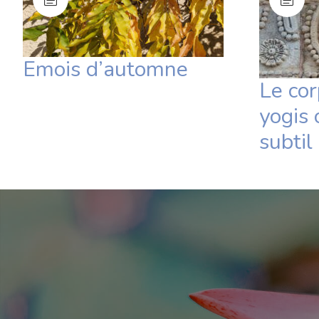
Emois d’automne
Le cor
yogis 
subtil